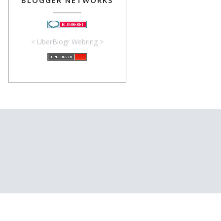
BLOGGER NETWORKS
<
UberBlogr Webring
>