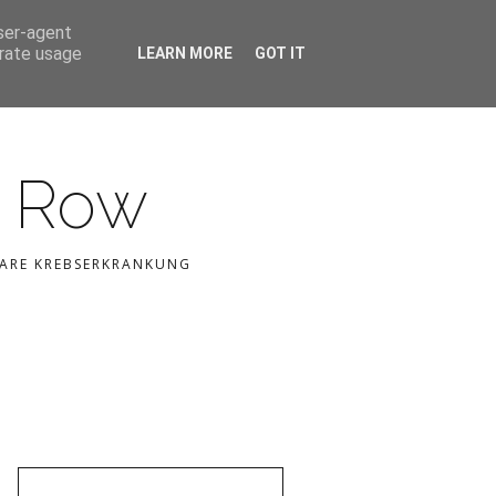
user-agent
erate usage
LEARN MORE
GOT IT
h Row
LBARE KREBSERKRANKUNG