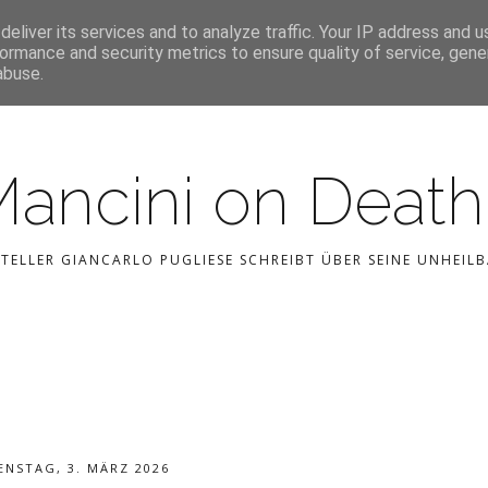
STARTSEITE
KONTAKT
CATEGORIES
eliver its services and to analyze traffic. Your IP address and 
ormance and security metrics to ensure quality of service, gen
abuse.
Mancini on Deat
STELLER GIANCARLO PUGLIESE SCHREIBT ÜBER SEINE UNHEI
ENSTAG, 3. MÄRZ 2026