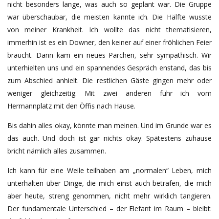
nicht besonders lange, was auch so geplant
war
. Die Gruppe
war überschaubar, die meisten kannte
ich. D
ie Hälfte wusste
von meiner Krankheit. Ich wollte das nicht thematisieren,
immerhin ist es ein Downer, den
k
einer
auf einer
fröhlichen
Feier
brauch
t
. Dann kam ein neues Pärchen,
sehr sympathisch.
Wir
unterhielten uns und ein spannendes Gespräch enstand, das bis
zum Abschied anhielt.
Die restlichen Gäste gingen mehr oder
weniger gleichzeitig. Mit zwei anderen fuhr ich vom
Hermannplatz mit den Öffis nach Hause.
Bis dahin alles okay, könnte man meinen. Und im Grunde war es
das auch. Und doch ist gar nichts okay. Spätestens zuhause
bricht nämlich alles zusammen.
Ich kann für eine Weile teilhaben am „normalen“ Leben, mich
unterhalten über Dinge, die mich einst auch betrafen, die mich
aber heute, streng genommen, nicht mehr wirklich tangieren.
Der fundamentale Unterschied – der Elefant im Raum – bleibt: