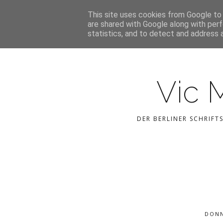
This site uses cookies from Google to d
are shared with Google along with perf
statistics, and to detect and address 
Vic 
DER BERLINER SCHRIFT
DONN