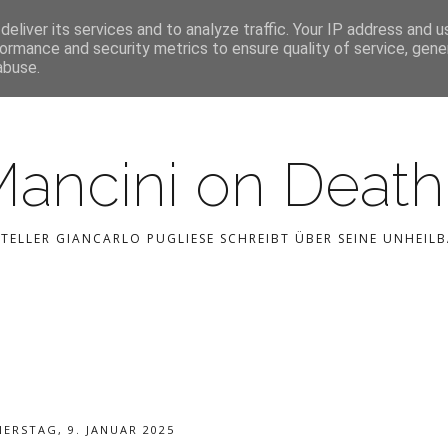
STARTSEITE
KONTAKT
CATEGORIES
eliver its services and to analyze traffic. Your IP address and 
ormance and security metrics to ensure quality of service, gen
abuse.
Mancini on Deat
STELLER GIANCARLO PUGLIESE SCHREIBT ÜBER SEINE UNHEI
ERSTAG, 9. JANUAR 2025