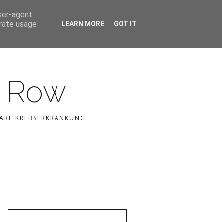
user-agent
erate usage
LEARN MORE
GOT IT
h Row
LBARE KREBSERKRANKUNG