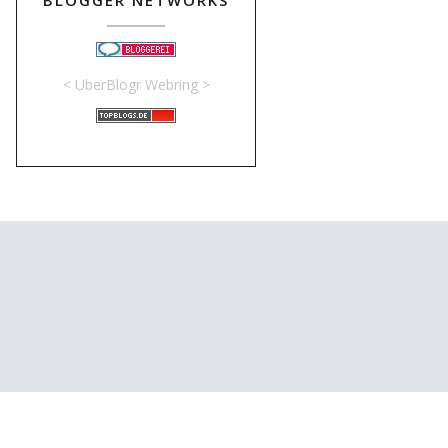
BLOGGER NETWORKS
<
UberBlogr Webring
>